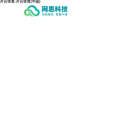
开云体育-开云体育(中国)
开云体育-开云体育(中
开云
国)
国)