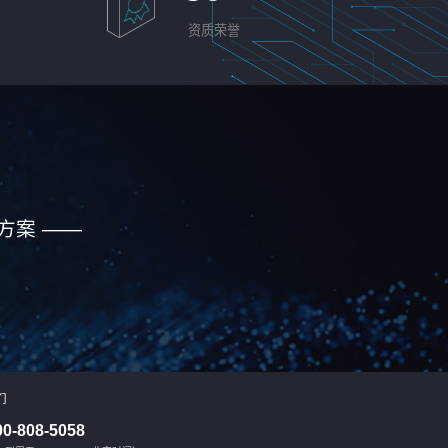
资质荣誉
方案 ——
们
00-808-5058