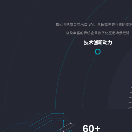
核心团队成员均来自IBM，具备雄厚的互联网技
以及丰富的传统企业数字化应用场景经验
技术创新动力
60
+