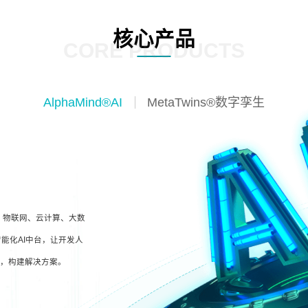
核心产品
CORE PRODUCTS
AlphaMind®AI
MetaTwins®数字孪生
I、物联网、云计算、大数
能化AI中台，让开发人
型，构建解决方案。