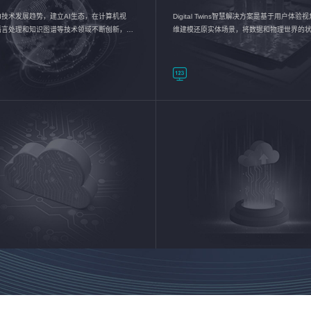
I技术发展趋势，建立AI生态，在计算机视
Digital Twins智慧解决方案是基于用户体
语言处理和知识图谱等技术领域不断创新，持
维建模还原实体场景，将数据和物理世界的
数智化转型加速器—AlphaMind®AI能力开放
现，使用户对关键数据有更直观的感受，推
成智能化转型，实现新旧动能的转换