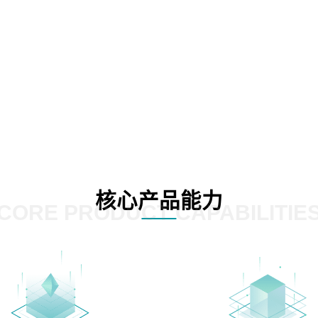
核心产品能力
CORE PRODUCT CAPABILITIE