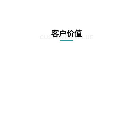
客户价值
CUSTOMER VALUE
01
通过定制化的咨询服务，制定符合客户实际情况的IT发展策略和实施方案，为客
户提供更有效的IT解决方案。
02
网思科技的服务不仅提供IT咨询，还能执行和监控策略实施的过程，并在必要时
对策略和方案进行调整，以确保长期的落实和卓越的结果。
03
IT咨询服务不仅仅是提供策略和方案，更重要的是要为实施提供具体的落地举措
和工作计划。网思科技的服务能够将IT发展策略和方案落地，提供具体的实施计
划、流程和步骤，帮助客户更好地规划IT改造管理方式。