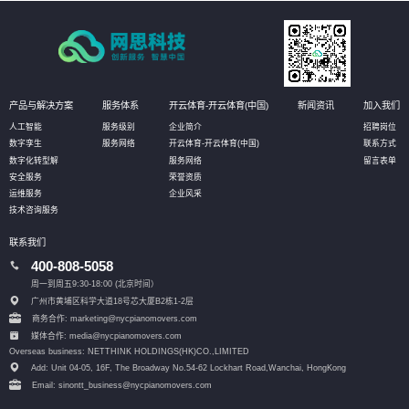
产品与解决方案
服务体系
开云体育-开云体育(中国)
新闻资讯
加入我们
人工智能
服务级别
企业简介
招聘岗位
数字孪生
服务网络
开云体育-开云体育(中国)
联系方式
数字化转型解
服务网络
留言表单
安全服务
荣誉资质
运维服务
企业风采
技术咨询服务
联系我们
400-808-5058
周一到周五9:30-18:00 (北京时间）
广州市黄埔区科学大道18号芯大厦B2栋1-2层
商务合作: marketing@nycpianomovers.com
媒体合作: media@nycpianomovers.com
Overseas business: NETTHINK HOLDINGS(HK)CO.,LIMITED
Add: Unit 04-05, 16F, The Broadway No.54-62 Lockhart Road,
Wanchai, HongKong
Email: sinontt_business@nycpianomovers.com